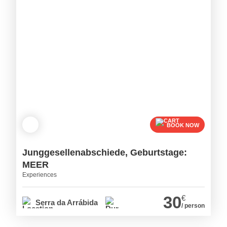
BOOK NOW
Junggesellenabschiede, Geburtstage:
MEER
Experiences
30
€
Serra da Arrábida
/ person