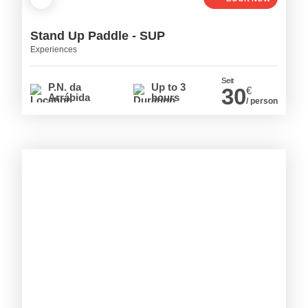
Stand Up Paddle - SUP
Experiences
Seit
P.N. da
Up to 3
30
€
Arrábida
hours
/ person