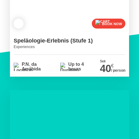
BOOK NOW
Speläologie-Erlebnis (Stufe 1)
Experiences
Seit
P.N. da
Up to 4
40
€
Arrábida
hours
/ person