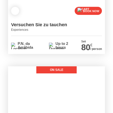
BOOK NOW
Versuchen Sie zu tauchen
Experiences
Seit
P.N. da
Up to 2
80
€
Arrábida
hours
/ person
ON SALE