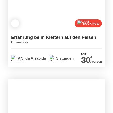
BOOK NOW
Erfahrung beim Klettern auf den Felsen
Experiences
Seit
30
€
P.N. da Arrábida
3 stunden
/ person