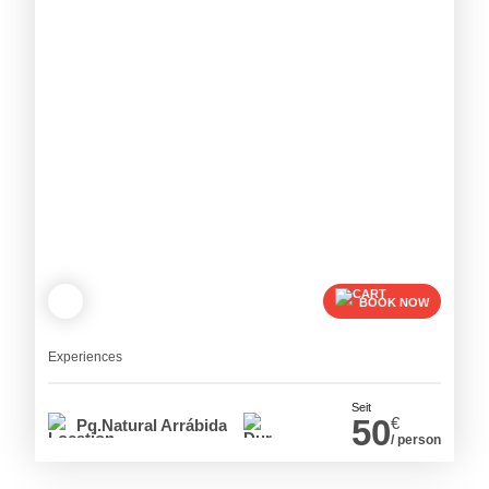
BOOK NOW
Experiences
Seit
50
€
Pq.Natural Arrábida
/ person