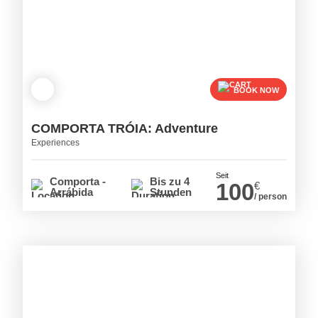
BOOK NOW
COMPORTA TRÓIA: Adventure
Experiences
Seit
Comporta -
Bis zu 4
100
€
Arrábida
Stunden
/ person