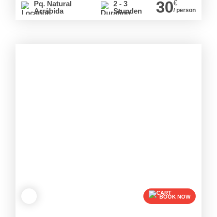
30
€
Pq. Natural
2 - 3
Arrábida
Stunden
/ person
BOOK NOW