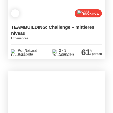
BOOK NOW
TEAMBUILDING: Challenge – mittleres
niveau
Experiences
61
€
Pq. Natural
2 - 3
Arrábida
Stunden
/ person