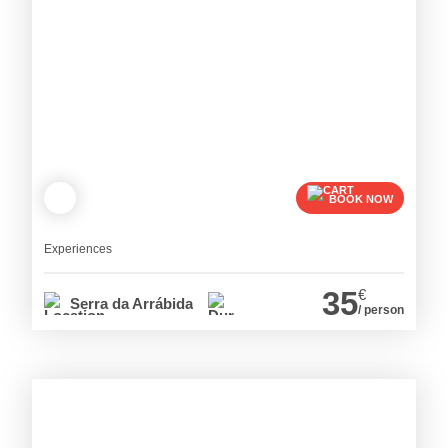
BOOK NOW
Experiences
35
€
Serra da Arrábida
/ person