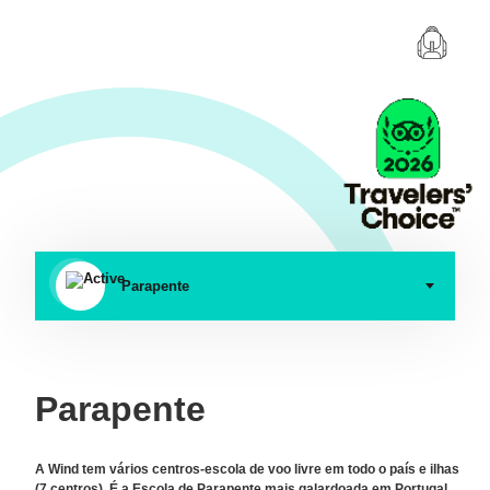
Parapente
Parapente
A Wind tem vários centros-escola de voo livre em todo o país e ilhas
(7 centros). É a Escola de Parapente mais galardoada em Portugal