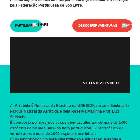
pela Federação Portuguesa de Voo Livre.
PARTILHAR
DESCOBRIR AVENTURAS
VÊ O NOSSO VÍDEO
A Arrábida é
Reserva da Biosfera da UNESCO,
e é constiuída pelo
Parque Natural da Arrábida e pela Reserva Marinha Prof. Luiz
Saldanha.
É composta por diversos ecossistemas, albergando mais de 1400
espécies de plantas (40% da flora portuguesa), 200 espécies de
vertebrados e mais de 2000 espécies marinhas.
É um laboratório vivo para investigação e educação, visando a