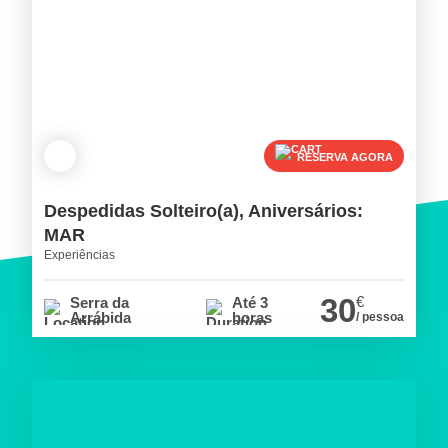
RESERVA AGORA
Despedidas Solteiro(a), Aniversários:
MAR
Experiências
30
€
Serra da
Até 3
Arrábida
horas
/ pessoa