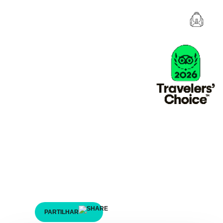
Aventuras em Grupo
Este é o espírito que a tua equipa
precisa!
Desafia-te na natureza e experimenta uma aventura
em grupo. O segredo do sucesso está no trabalho de
uma grande equipa! Descobre e reserva a tua
aventura em grupo.
PARTILHAR