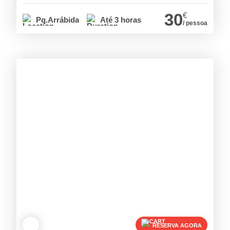
30
€
Pq.Arrábida
Até 3 horas
/ pessoa
RESERVA AGORA