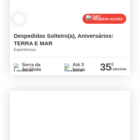
RESERVA AGORA
Despedidas Solteiro(a), Aniversários:
TERRA E MAR
Experiências
35
€
Serra da
Até 3
Arrábida
horas
/ pessoa