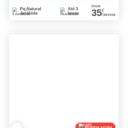
Desde
Pq.Natural
Até 3
35
€
Arrábida
horas
/ pessoa
RESERVA AGORA