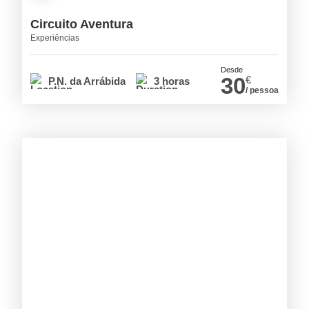
Circuito Aventura
Experiências
Desde
30
€
P.N. da Arrábida
3 horas
/ pessoa