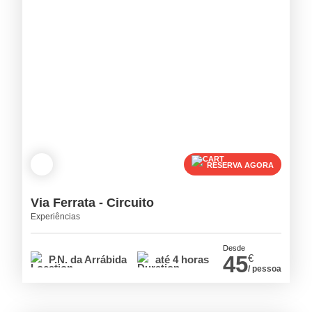
RESERVA AGORA
Via Ferrata - Circuito
Experiências
Desde
45
€
P.N. da Arrábida
até 4 horas
/ pessoa