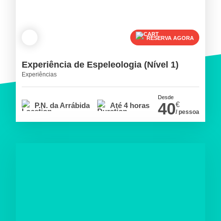
RESERVA AGORA
Experiência de Espeleologia (Nível 1)
Experiências
Desde
40
€
P.N. da Arrábida
Até 4 horas
/ pessoa