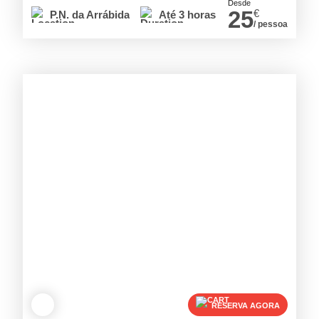
Desde
25
€
P.N. da Arrábida
Até 3 horas
/ pessoa
RESERVA AGORA