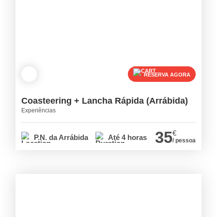
RESERVA AGORA
Coasteering + Lancha Rápida (Arrábida)
Experiências
35
€
P.N. da Arrábida
Até 4 horas
/ pessoa