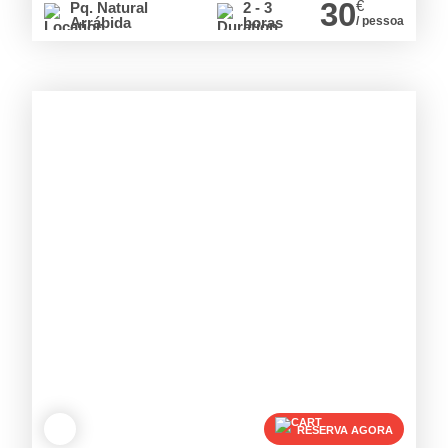
30
€
Pq. Natural
2 - 3
Arrábida
horas
/ pessoa
RESERVA AGORA