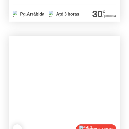
30
€
Pq.Arrábida
Até 3 horas
/ pessoa