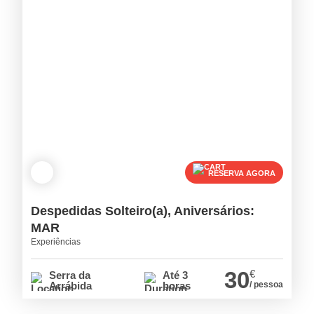
RESERVA AGORA
Despedidas Solteiro(a), Aniversários:
MAR
Experiências
30
€
Serra da
Até 3
Arrábida
horas
/ pessoa