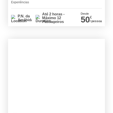
Experiências
Até 2 horas -
Desde
P.N. da
50
€
Máximo 12
Arrábida
Passageiros
/ pessoa