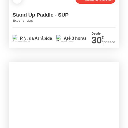
Stand Up Paddle - SUP
Experiências
Desde
30
€
P.N. da Arrábida
Até 3 horas
/ pessoa