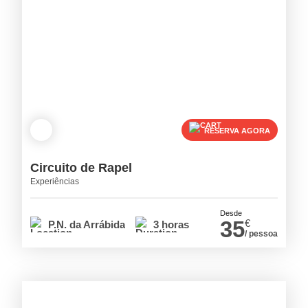
RESERVA AGORA
Circuito de Rapel
Experiências
Desde
35
€
P.N. da Arrábida
3 horas
/ pessoa