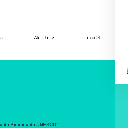
da
Até 4 horas
max24
rva da Biosfera da UNESCO"