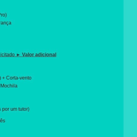
Pro)
rança
icitado
► Valor adicional
 + Corta-vento
 Mochila
por um tutor)
cês