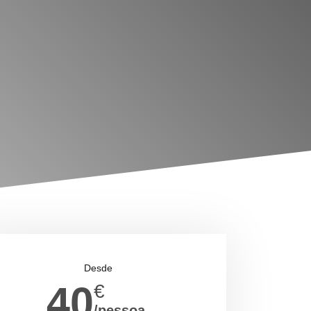
)
Desde
40
€
/pessoa.