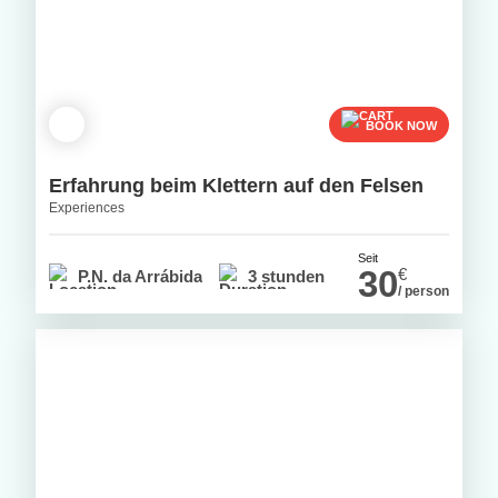
BOOK NOW
Erfahrung beim Klettern auf den Felsen
Experiences
Seit
30
€
P.N. da Arrábida
3 stunden
/ person