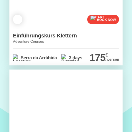
BOOK NOW
Einführungskurs Klettern
Adventure Courses
175
€
Serra da Arrábida
3 days
/ person