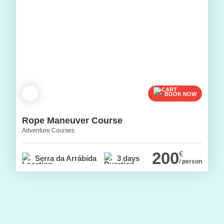
BOOK NOW
Rope Maneuver Course
Adventure Courses
200
€
Serra da Arrábida
3 days
/ person