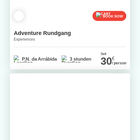
BOOK NOW
Adventure Rundgang
Experiences
Seit
30
€
P.N. da Arrábida
3 stunden
/ person