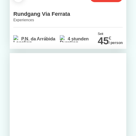
Rundgang Via Ferrata
Experiences
Seit
45
€
P.N. da Arrábida
4 stunden
/ person