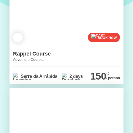
BOOK NOW
Rappel Course
Adventure Courses
150
€
Serra da Arrábida
2 days
/ person