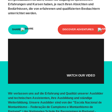
Erfahrungen und Kursen haben, je nach Ihren Absichten und
Bedürfnissen, die von erfahrenen und qualifizierten Beobachtern
unterrichtet werden.
SHARE
DISCOVER ADVENTURES
WATCH OUR VIDEO
Wir verlassen uns auf die Erfahrung und Qualität unserer Ausbilder
und technischen Assistenten, ihre Ausbildung und ständige
Weiterbildung. Unsere Ausbilder sind von der "Escola Nacional de
Montanhismo – Federação de Campismo e Montanhismo de
Portugal" / der Nationalen Schule für Bergsteigen in Portugal -