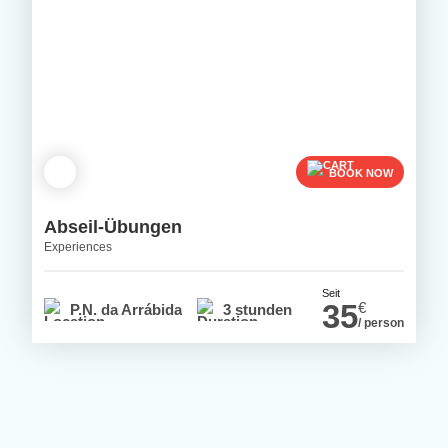
BOOK NOW
Abseil-Übungen
Experiences
Seit
35
€
P.N. da Arrábida
3 stunden
/ person