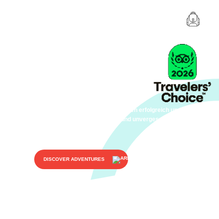
Über uns
Unser Lehrerteam ist sehr erfahren, enthusiastisch
und leidenschaftlich für Abenteuer- und
Natursportarten. Wir sind seit Jahren erfolgreich und
bieten unglaubliche Erlebnisse und unvergessliche
Erinnerungen.
DISCOVER ADVENTURES