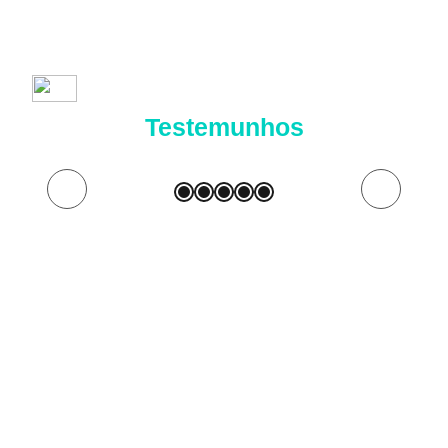
Testemunhos
 learn
 advise
y safe
ion.