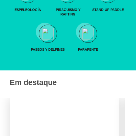
ESPELEOLOGÍA
PIRAGÜISMO Y
STAND-UP-PADDLE
RAFTING
PASEOS Y DELFINES
PARAPENTE
Em destaque